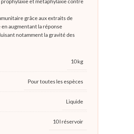
en prophylaxie et métaphylaxie contre
mmunitaire grâce aux extraits de
e en augmentant la réponse
duisant notamment la gravité des
10 kg
Pour toutes les espèces
Liquide
10 l réservoir