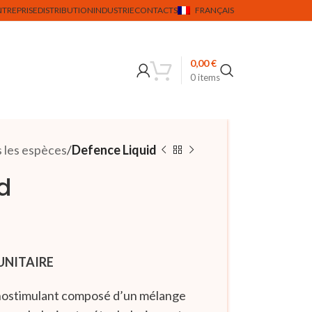
NTREPRISE
DISTRIBUTION
INDUSTRIE
CONTACTS
FRANÇAIS
0,00
€
0
items
 les espèces
Defence Liquid
d
UNITAIRE
nostimulant composé d’un mélange