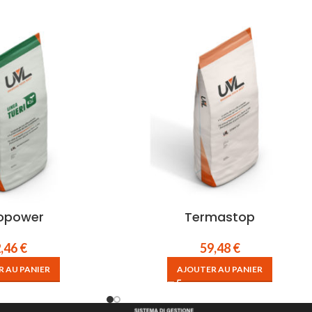
opower
Termastop
2,46
€
59,48
€
 AU PANIER
AJOUTER AU PANIER