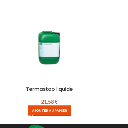
Termastop liquide
Vit
21,58
€
AJOUTER AU PANIER
AJOU