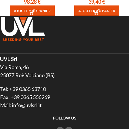
98,28
€
39,40
€
AJOUTER AU PANIER
AJOUTER AU PANIER
UVL Srl
Via Roma, 46
25077 Roè Volciano (BS)
Tel: +39 0365 63710
Fax: +39 0365 556269
Mail: info@uvlsrl.it
FOLLOW US