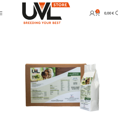
0
0,00
€